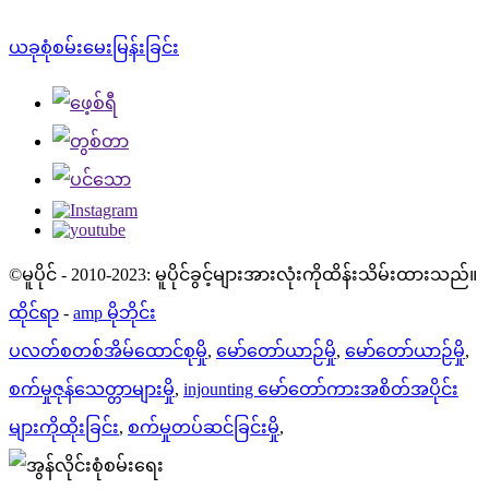
ယခုစုံစမ်းမေးမြန်းခြင်း
©မူပိုင် - 2010-2023: မူပိုင်ခွင့်များအားလုံးကိုထိန်းသိမ်းထားသည်။
ထိုင်ရာ
-
amp မိုဘိုင်း
ပလတ်စတစ်အိမ်ထောင်စုမှို
,
မော်တော်ယာဉ်မှို
,
မော်တော်ယာဉ်မှို
,
စက်မှုဇုန်သေတ္တာများမှို
,
injounting မော်တော်ကားအစိတ်အပိုင်း
များကိုထိုးခြင်း
,
စက်မှုတပ်ဆင်ခြင်းမှို
,