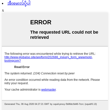
အီးမေးလ်ပို့ပါ
x