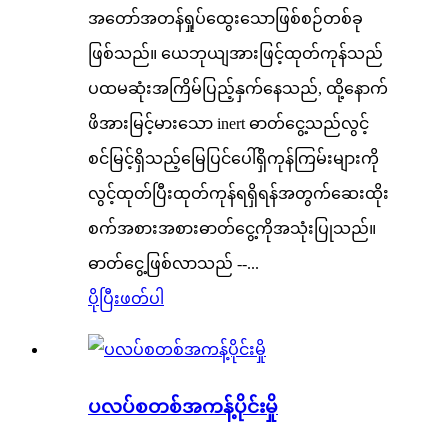
အတော်အတန်ရှုပ်ထွေးသောဖြစ်စဉ်တစ်ခု
ဖြစ်သည်။ ယေဘုယျအားဖြင့်ထုတ်ကုန်သည်
ပထမဆုံးအကြိမ်ပြည့်နှက်နေသည်, ထို့နောက်
ဖိအားမြင့်မားသော inert ဓာတ်ငွေ့သည်လွင့်
စင်မြင့်ရှိသည့်မြေပြင်ပေါ်ရှိကုန်ကြမ်းများကို
လွင့်ထုတ်ပြီးထုတ်ကုန်ရရှိရန်အတွက်ဆေးထိုး
စက်အစားအစားဓာတ်ငွေ့ကိုအသုံးပြုသည်။
ဓာတ်ငွေ့ဖြစ်လာသည် --...
ပိုပြီးဖတ်ပါ
ပလပ်စတစ်အကန့်ပိုင်းမှို