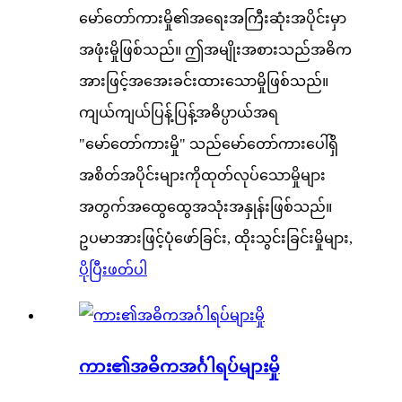
မော်တော်ကားမှို၏အရေးအကြီးဆုံးအပိုင်းမှာ
အဖုံးမှိုဖြစ်သည်။ ဤအမျိုးအစားသည်အဓိက
အားဖြင့်အအေးခင်းထားသောမှိုဖြစ်သည်။
ကျယ်ကျယ်ပြန့်ပြန့်အဓိပ္ပာယ်အရ
"မော်တော်ကားမှို" သည်မော်တော်ကားပေါ်ရှိ
အစိတ်အပိုင်းများကိုထုတ်လုပ်သောမှိုများ
အတွက်အထွေထွေအသုံးအနှုန်းဖြစ်သည်။
ဥပမာအားဖြင့်ပုံဖော်ခြင်း, ထိုးသွင်းခြင်းမှိုများ,
ပိုပြီးဖတ်ပါ
ကား၏အဓိကအင်္ဂါရပ်များမှို