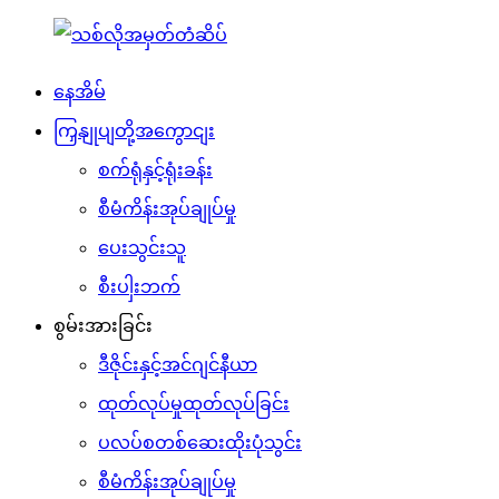
နေအိမ်
ကြှနျုပျတို့အကွောငျး
စက်ရုံနှင့်ရုံးခန်း
စီမံကိန်းအုပ်ချုပ်မှု
ပေးသွင်းသူ
စီးပါှးဘက်
စွမ်းအားခြင်း
ဒီဇိုင်းနှင့်အင်ဂျင်နီယာ
ထုတ်လုပ်မှုထုတ်လုပ်ခြင်း
ပလပ်စတစ်ဆေးထိုးပုံသွင်း
စီမံကိန်းအုပ်ချုပ်မှု