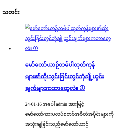
သတင်း
မော်တော်ယာဉ်ဘမ်ပါထုတ်ကုန်
များ၏ထိုးသွင်းခြင်းတွင်ဘုံချို့ယွင်း
ချက်များကဘာတွေလဲ။ ①
24-01-16 အပေါ် admin အားဖြင့်
မော်တော်ကားပလပ်စတစ်အစိတ်အပိုင်းများကို
အသုံးချခြင်းသည်မော်တော်ယာဉ်