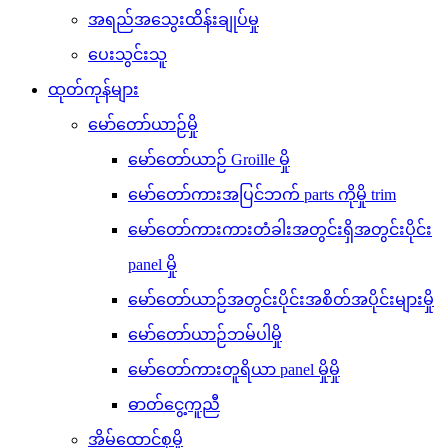
အရည်အသွေးထိန်းချုပ်မှု
ပေးသွင်းသူ
ထုတ်ကုန်များ
မော်တော်ယာဉ်မှို
မော်တော်ယာဉ် Groille မှို
မော်တော်ကားအပြင်ဘက် parts ကိုမှို trim
မော်တော်ကားကားတံခါးအတွင်းရှိအတွင်းပိုင်း
panel မှို
မော်တော်ယာဉ်အတွင်းပိုင်းအစိတ်အပိုင်းများမှို
မော်တော်ယာဉ်ဘမ်ပါမှို
မော်တော်ကားတူရိယာ panel မှိုမှို
ဓာတ်ငွေ့ကူညီ
အိမ်ထောင်စုမှို