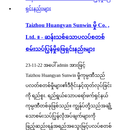
Taizhou Huangyan Sunwin မှို Co. ,
Ltd. ။ - ဆန်းသစ်သောပလပ်စတစ်
စမ်းသပ်ပြွန်မှိုဖြေရှင်းနည်းများ
23-11-22 အပေါ် admin အားဖြင့်
Taizhou Huangyan Sunwin မှိုကုမ္ပဏီသည်
ပလတ်စတစ်မှိုများ၏ဒီဇိုင်းနှင့်ထုတ်လုပ်ခြင်း
ကို ရည်စူး. ရည်ရွယ်သောပရော်ဖက်ရှင်နယ်
ကုမ္ပဏီတစ်ခုဖြစ်သည်။ ကျွန်ုပ်တို့သည်အချို့
သောစမ်းသပ်ပြွန်လိုအပ်ချက်များကို
ဖြည့်ဆည်းရန်အရည်အသွေးမြင့်ပလပ်စတစ်