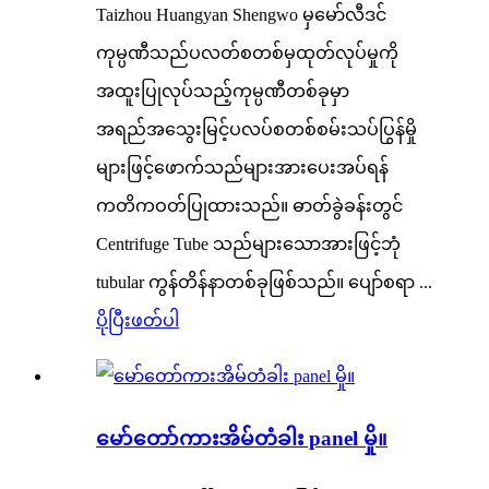
Taizhou Huangyan Shengwo မှမော်လီဒင်
ကုမ္ပဏီသည်ပလတ်စတစ်မှထုတ်လုပ်မှုကို
အထူးပြုလုပ်သည့်ကုမ္ပဏီတစ်ခုမှာ
အရည်အသွေးမြင့်ပလပ်စတစ်စမ်းသပ်ပြွန်မှို
များဖြင့်ဖောက်သည်များအားပေးအပ်ရန်
ကတိကဝတ်ပြုထားသည်။ ဓာတ်ခွဲခန်းတွင်
Centrifuge Tube သည်များသောအားဖြင့်ဘုံ
tubular ကွန်တိန်နာတစ်ခုဖြစ်သည်။ ပျော်စရာ ...
ပိုပြီးဖတ်ပါ
မော်တော်ကားအိမ်တံခါး panel မှို။