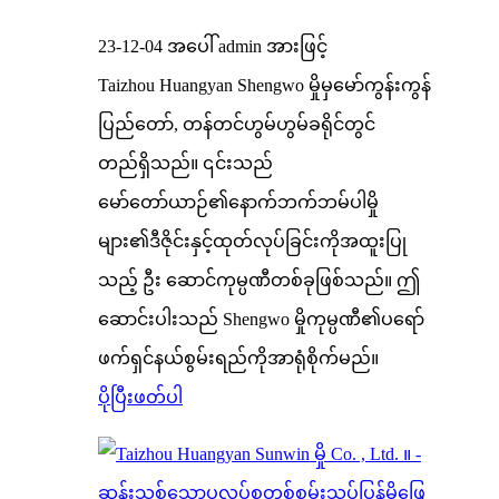
23-12-04 အပေါ် admin အားဖြင့်
Taizhou Huangyan Shengwo မှိုမှမော်ကွန်းကွန်
ပြည်တော်, တန်တင်ဟွမ်ဟွမ်ခရိုင်တွင်
တည်ရှိသည်။ ၎င်းသည်
မော်တော်ယာဉ်၏နောက်ဘက်ဘမ်ပါမှို
များ၏ဒီဇိုင်းနှင့်ထုတ်လုပ်ခြင်းကိုအထူးပြု
သည့် ဦး ဆောင်ကုမ္ပဏီတစ်ခုဖြစ်သည်။ ဤ
ဆောင်းပါးသည် Shengwo မှိုကုမ္ပဏီ၏ပရော်
ဖက်ရှင်နယ်စွမ်းရည်ကိုအာရုံစိုက်မည်။
ပိုပြီးဖတ်ပါ