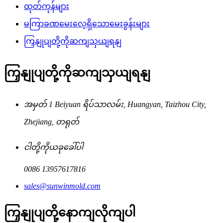
ထုတ်ကုန်များ
မကြာခဏမေးလေ့ရှိသောမေးခွန်းများ
ကြှနျုပျတို့ကိုဆကျသှယျရနျ
ကြှနျုပျတို့ကိုဆကျသှယျရနျ
အမှတ် 1 Beiyuan ရိပ်သာလမ်း, Huangyan, Taizhou City,
Zhejiang, တရုတ်
ငါတို့ကိုယခုခေါ်ပါ
0086 13957617816
sales@sunwinmold.com
ကြှနျုပျတို့နောကျလိုကျပါ