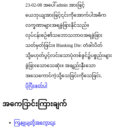
23-02-08 အပေါ် admin အားဖြင့်
ယေဘုယျအားဖြင့်၎င်းကိုအောက်ပါအဓိက
လက္ခဏာများအရခွဲခြားနိုင်သည်။
လုပ်ငန်းစဉ်၏သဘောသဘာဝအရခွဲခြား
သတ်မှတ်ခြင်း။ Blanking Die: တံခါးပိတ်
သို့မဟုတ်ပွင့်လင်းသောပုံတစ်ခွင်၌ပစ္စည်းများ
ခွဲခြားသောသေဆုံး။ အချည်းနှီးသော
အသေကောင်ကဲ့သို့သေခြင်းကိုသေခြင်း,
ပိုပြီးဖတ်ပါ
အကေြာင်းကြားချက်
ကြှနျုပျတို့အကွောငျး