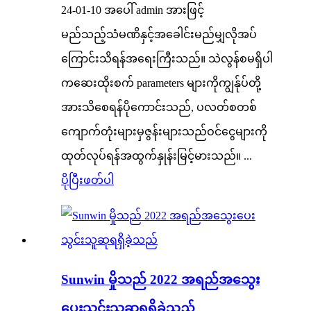
24-01-10 အပေါ် admin အားဖြင့်
မည်သည့်သံမဏိနှင့်အခေါင်းမည်မျှလိုအပ်
ကြောင်းသိရန်အရေးကြီးသည်။ သဲလွန်စမရှိပါ
ကဆေးထိုးစက် parameters များကိုကျွန်ုပ်တို့
အားသိစေရန်ပိုကောင်းသည်, ပလတ်စတစ်
ကျောက်တုံးများမှဇွန်းများသည်ဝင်ငွေများကို
ထုတ်လုပ်ရန်အထွက်နှုန်းမြင့်မားသည်။ ...
ပိုပြီးဖတ်ပါ
Sunwin မှိုသည် 2022 အရည်အသွေး
ပေးသွင်းသူဆုရရှိခဲ့သည်