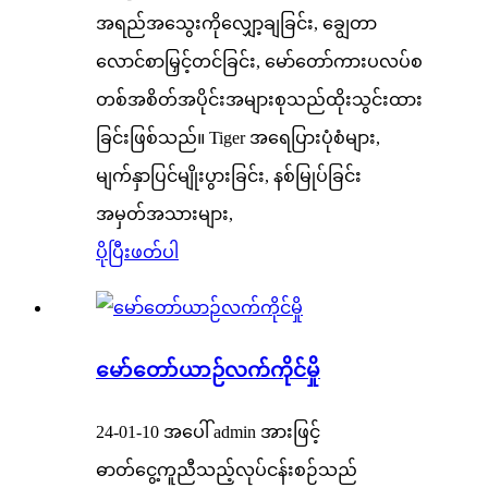
အရည်အသွေးကိုလျှော့ချခြင်း, ချွေတာ
လောင်စာမြှင့်တင်ခြင်း, မော်တော်ကားပလပ်စ
တစ်အစိတ်အပိုင်းအများစုသည်ထိုးသွင်းထား
ခြင်းဖြစ်သည်။ Tiger အရေပြားပုံစံများ,
မျက်နှာပြင်မျိုးပွားခြင်း, နစ်မြုပ်ခြင်း
အမှတ်အသားများ,
ပိုပြီးဖတ်ပါ
မော်တော်ယာဉ်လက်ကိုင်မှို
24-01-10 အပေါ် admin အားဖြင့်
ဓာတ်ငွေ့ကူညီသည့်လုပ်ငန်းစဉ်သည်