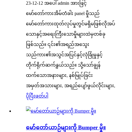
23-12-12 အပေါ် admin အားဖြင့်
မော်တော်ကားအိမ်တံခါး panel မှိုသည်
မော်တော်ကားထုတ်လုပ်မှုတွင်မရှိမဖြစ်လိုအပ်
သောနှင့်အရေးကြီးသောမှိုများထဲမှတစ်ခု
ဖြစ်သည်။ ၎င်း၏အရည်အသွေး
သည်ကား၏အသွင်အပြင်နှင့်လုံခြုံမှုနှင့်
တိုက်ရိုက်ဆက်နွှယ်သည်။ သို့သော်ချွန်
ထက်သောအနားများ, နစ်မြုပ်ခြင်း
အမှတ်အသားများ, အရည်ပျော်ဖွယ်လိုင်းများ,
ပိုပြီးဖတ်ပါ
မော်တော်ယာဉ်များကို Bumper မှို။