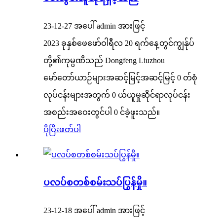
23-12-27 အပေါ် admin အားဖြင့်
2023 ခုနှစ်ဖေဖော်ဝါရီလ 20 ရက်နေ့တွင်ကျွန်ုပ်
တို့၏ကုမ္ပဏီသည် Dongfeng Liuzhou
မော်တော်ယာဉ်များအဆင့်မြင့်အဆင့်မြင့် 0 တ်စုံ
လုပ်ငန်းများအတွက် 0 ယ်ယူမှုဆိုင်ရာလုပ်ငန်း
အစည်းအဝေးတွင်ပါ 0 င်ခဲ့ဖူးသည်။
ပိုပြီးဖတ်ပါ
ပလပ်စတစ်စမ်းသပ်ပြွန်မှို။
23-12-18 အပေါ် admin အားဖြင့်