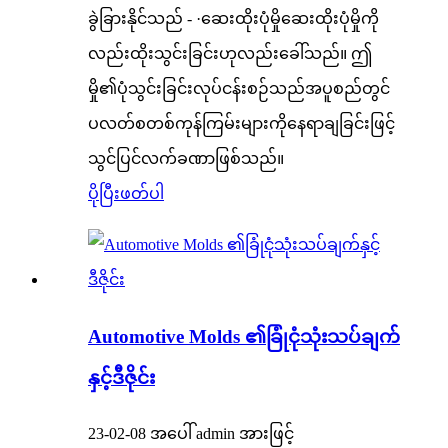
ခွဲခြားနိုင်သည် - ·ဆေးထိုးပုံမှိုဆေးထိုးပုံမှိုကို
လည်းထိုးသွင်းခြင်းဟုလည်းခေါ်သည်။ ဤ
မှို၏ပုံသွင်းခြင်းလုပ်ငန်းစဉ်သည်အပူစည်တွင်
ပလတ်စတစ်ကုန်ကြမ်းများကိုနေရာချခြင်းဖြင့်
သွင်ပြင်လက်ခဏာဖြစ်သည်။
ပိုပြီးဖတ်ပါ
Automotive Molds ၏ခြုံငုံသုံးသပ်ချက်
နှင့်ဒီဇိုင်း
23-02-08 အပေါ် admin အားဖြင့်