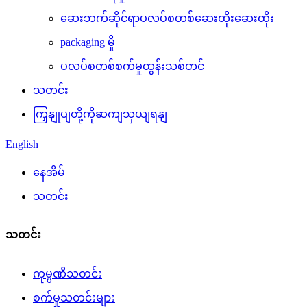
ဆေးဘက်ဆိုင်ရာပလပ်စတစ်ဆေးထိုးဆေးထိုး
packaging မှို
ပလပ်စတစ်စက်မှုထွန်းသစ်တင်
သတင်း
ကြှနျုပျတို့ကိုဆကျသှယျရနျ
English
နေအိမ်
သတင်း
သတင်း
ကုမ္ပဏီသတင်း
စက်မှုသတင်းများ