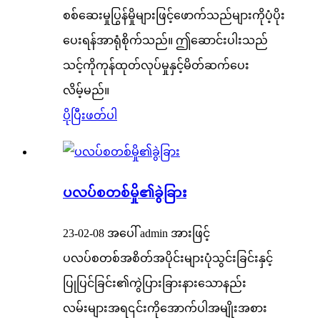
စစ်ဆေးမှုပြွန်မှိုများဖြင့်ဖောက်သည်များကိုပံ့ပိုး
ပေးရန်အာရုံစိုက်သည်။ ဤဆောင်းပါးသည်
သင့်ကိုကုန်ထုတ်လုပ်မှုနှင့်မိတ်ဆက်ပေး
လိမ့်မည်။
ပိုပြီးဖတ်ပါ
ပလပ်စတစ်မှို၏ခွဲခြား
23-02-08 အပေါ် admin အားဖြင့်
ပလပ်စတစ်အစိတ်အပိုင်းများပုံသွင်းခြင်းနှင့်
ပြုပြင်ခြင်း၏ကွဲပြားခြားနားသောနည်း
လမ်းများအရ၎င်းကိုအောက်ပါအမျိုးအစား