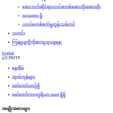
ဆေးဘက်ဆိုင်ရာပလပ်စတစ်ဆေးထိုးဆေးထိုး
packaging မှို
ပလပ်စတစ်စက်မှုထွန်းသစ်တင်
သတင်း
ကြှနျုပျတို့ကိုဆကျသှယျရနျ
English
နေအိမ်
ထုတ်ကုန်များ
မော်တော်ယာဉ်မှို
မော်တော်ကားတူရိယာ panel မှိုမှို
အမျိုးအစားများ