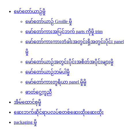
မော်တော်ယာဉ်မှို
မော်တော်ယာဉ် Groille မှို
မော်တော်ကားအပြင်ဘက် parts ကိုမှို trim
မော်တော်ကားကားတံခါးအတွင်းရှိအတွင်းပိုင်း panel
မှို
မော်တော်ယာဉ်အတွင်းပိုင်းအစိတ်အပိုင်းများမှို
မော်တော်ယာဉ်ဘမ်ပါမှို
မော်တော်ကားတူရိယာ panel မှိုမှို
ဓာတ်ငွေ့ကူညီ
အိမ်ထောင်စုမှို
ဆေးဘက်ဆိုင်ရာပလပ်စတစ်ဆေးထိုးဆေးထိုး
packaging မှို