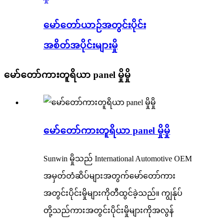
မော်တော်ယာဉ်အတွင်းပိုင်း
အစိတ်အပိုင်းများမှို
မော်တော်ကားတူရိယာ panel မှိုမှို
မော်တော်ကားတူရိယာ panel မှိုမှို
Sunwin မှိုသည် International Automotive OEM
အမှတ်တံဆိပ်များအတွက်မော်တော်ကား
အတွင်းပိုင်းမှိုများကိုတီထွင်ခဲ့သည်။ ကျွန်ုပ်
တို့သည်ကားအတွင်းပိုင်းမှိုများကိုအလွန်