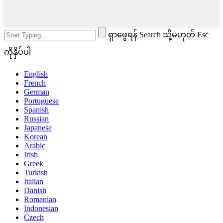
ရှာဖွေရန် Search သို့မဟုတ် Esc
ကိုနှိပ်ပါ
English
French
German
Portuguese
Spanish
Russian
Japanese
Korean
Arabic
Irish
Greek
Turkish
Italian
Danish
Romanian
Indonesian
Czech