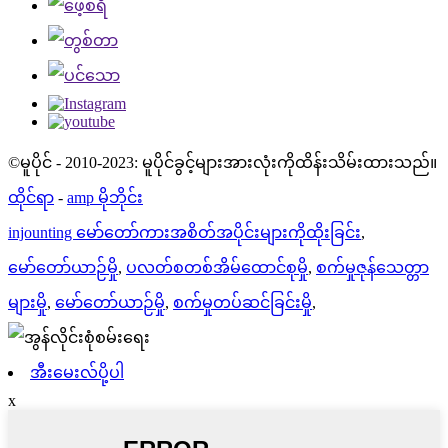
©မူပိုင် - 2010-2023: မူပိုင်ခွင့်များအားလုံးကိုထိန်းသိမ်းထားသည်။
ထိုင်ရာ
-
amp မိုဘိုင်း
injounting မော်တော်ကားအစိတ်အပိုင်းများကိုထိုးခြင်း
,
မော်တော်ယာဉ်မှို
,
ပလတ်စတစ်အိမ်ထောင်စုမှို
,
စက်မှုဇုန်သေတ္တာ
များမှို
,
မော်တော်ယာဉ်မှို
,
စက်မှုတပ်ဆင်ခြင်းမှို
,
အီးမေးလ်ပို့ပါ
x