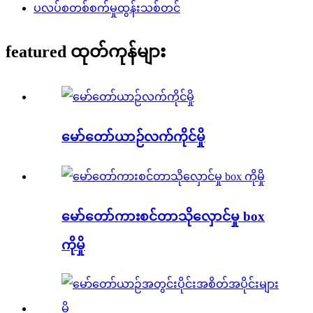
ပလပ်စတစ်စက်မှုထွန်းသစ်တင်
featured ထုတ်ကုန်များ
မော်တော်ယာဉ်လက်ကိုင်မှို
မော်တော်ကားစင်တာသိုလှောင်မှု box
ကိုမှို