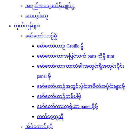
အရည်အသွေးထိန်းချုပ်မှု
ပေးသွင်းသူ
ထုတ်ကုန်များ
မော်တော်ယာဉ်မှို
မော်တော်ယာဉ် Groille မှို
မော်တော်ကားအပြင်ဘက် parts ကိုမှို trim
မော်တော်ကားကားတံခါးအတွင်းရှိအတွင်းပိုင်း
panel မှို
မော်တော်ယာဉ်အတွင်းပိုင်းအစိတ်အပိုင်းများမှို
မော်တော်ယာဉ်ဘမ်ပါမှို
မော်တော်ကားတူရိယာ panel မှိုမှို
ဓာတ်ငွေ့ကူညီ
အိမ်ထောင်စုမှို