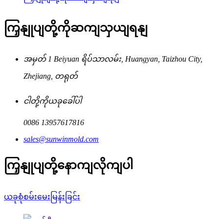
ကြှနျုပျတို့ကိုဆကျသှယျရနျ
အမှတ် 1 Beiyuan ရိပ်သာလမ်း, Huangyan, Taizhou City,
Zhejiang, တရုတ်
ငါတို့ကိုယခုခေါ်ပါ
0086 13957617816
sales@sunwinmold.com
ကြှနျုပျတို့နောကျလိုကျပါ
ယခုစုံစမ်းမေးမြန်းခြင်း