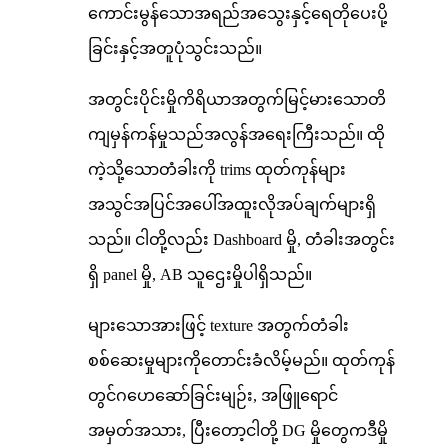
ကောင်းမွန်သောအရည်အသွေးနှင့်ရေတိုပေးပို့
ခြင်းနှင့်အတူပုံသွင်းသည်။
အတွင်းပိုင်းမှိုကိရိယာအတွက်မြင့်မားသောတိ
ကျမှန်ကန်မှုသည်အလွန်အရေးကြီးသည်။ ထို
ကဲ့သို့သောတံခါးကို trims ထုတ်ကုန်များ
အသွင်အပြင်အပေါ်အထူးလိုအပ်ချက်များရှိ
သည်။ ငါတို့လည်း Dashboard မှို, တံခါးအတွင်း
ရှိ panel မှို, AB သူဌေးမှိုပါရှိသည်။
များသောအားဖြင့် texture အတွက်တံခါး
စစ်ဆေးမှုများကိုတောင်းခံလိမ့်မည်။ ထုတ်ကုန်
တွင်ဂဟေဆော်ခြင်းမျဉ်း, အဖြူရောင်
အမှတ်အသား, ပြီးတော့ငါတို့ DG မှိုတွေကဒီမှို