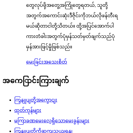
တွေလုပ်ဖို့အတွေ့အကြုံတွေရတယ်, သူတို့
အတွက်အကောင်းဆုံးဒီဇိုင်းကိုဘယ်လိုဖန်တီးရ
မယ်ဆိုတာငါတို့သိတယ်။ ထို့အပြင်အောက်ပါ
ကားတံခါးအတွက်ပုံမှန်သတ်မှတ်ချက်သည်ပုံ
မှန်အားဖြင့်မှိုဖြစ်သည်။
မေးခြင်း
အသေးစိတ်
အကေြာင်းကြားချက်
ကြှနျုပျတို့အကွောငျး
ထုတ်ကုန်များ
မကြာခဏမေးလေ့ရှိသောမေးခွန်းများ
ကြှနျုပျတို့ကိုဆကျသှယျရနျ