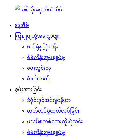
နေအိမ်
ကြှနျုပျတို့အကွောငျး
စက်ရုံနှင့်ရုံးခန်း
စီမံကိန်းအုပ်ချုပ်မှု
ပေးသွင်းသူ
စီးပါှးဘက်
စွမ်းအားခြင်း
ဒီဇိုင်းနှင့်အင်ဂျင်နီယာ
ထုတ်လုပ်မှုထုတ်လုပ်ခြင်း
ပလပ်စတစ်ဆေးထိုးပုံသွင်း
စီမံကိန်းအုပ်ချုပ်မှု